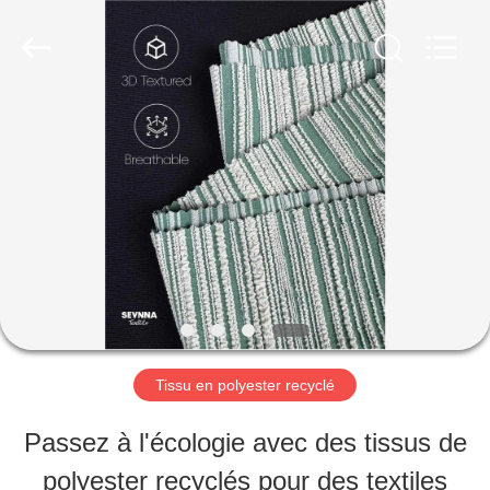
©
2019
-
2026
SEVNNA
TEXTILE.
MAISON
All
Rights
Reserved.
PRODUITS
VR
SHOW
Tissu en polyester recyclé
AU
Passez à l'écologie avec des tissus de
SUJET
polyester recyclés pour des textiles