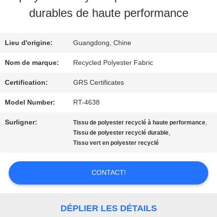
DE
durables de haute performance
NOUS
Lieu d'origine:
Guangdong, Chine
VISITE
Nom de marque:
Recycled Polyester Fabric
D'USINE
Certification:
GRS Certificates
Model Number:
RT-4638
CONTRÔLE
Surligner:
,
Tissu de polyester recyclé à haute performance
,
Tissu de polyester recyclé durable
DE
Tissu vert en polyester recyclé
QUALITÉ
CONTACT!
CONTACTEZ-
DÉPLIER LES DÉTAILS
NOUS