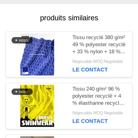
produits similaires
NOUVELLES
Tissu recyclé 380 g/m²
CAS
49 % polyester recyclé
+ 33 % nylon + 18 %
élasthanne pour tricot
Négociable MOQ:Negotiable
PLAN
circulaire
LE CONTACT
DU
Tissu 240 g/m² 96 %
SITE
polyester recyclé + 4
% élasthanne recyclé
pour tricot circulaire
PRIVACY
Négociable MOQ:Negotiable
LE CONTACT
POLICY