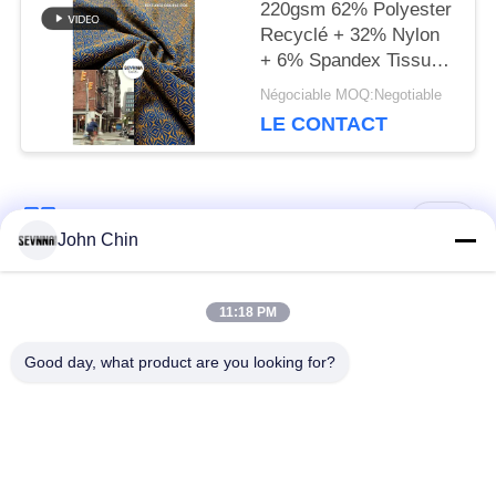
220gsm 62% Polyester
Recyclé + 32% Nylon
+ 6% Spandex Tissu
en Polyester Recyclé
Négociable MOQ:Negotiable
pour Maille Circulaire
LE CONTACT
Catégories populaires
Tous
John Chin
Tissu réutilisé de
Tissu en nylon
11:18 PM
vêtements de bain
réutilisé
Good day, what product are you looking for?
tissu en polyester
Tissu réutilisé de
recyclé
Lycra
tissu écologique de