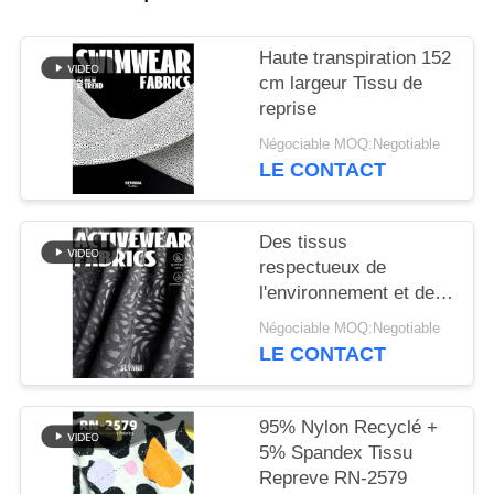
PLAN
Haute transpiration 152
DU
cm largeur Tissu de
reprise
SITE
Négociable MOQ:Negotiable
LE CONTACT
PRIVACY
POLICY
Des tissus
respectueux de
l'environnement et de
haute performance
Négociable MOQ:Negotiable
débloquent le potentiel
LE CONTACT
des tissus de reprise
95% Nylon Recyclé +
5% Spandex Tissu
Repreve RN-2579