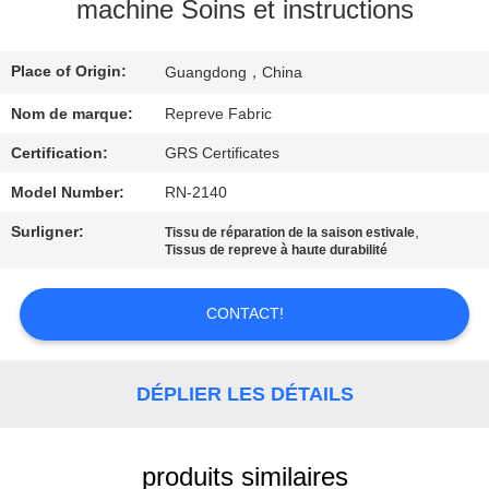
machine Soins et instructions
VISITE
Place of Origin:
D'USINE
Guangdong，China
Nom de marque:
Repreve Fabric
CONTRÔLE
Certification:
GRS Certificates
DE
Model Number:
RN-2140
QUALITÉ
Surligner:
,
Tissu de réparation de la saison estivale
Tissus de repreve à haute durabilité
CONTACTEZ-
CONTACT!
NOUS
NOUVELLES
DÉPLIER LES DÉTAILS
CAS
produits similaires