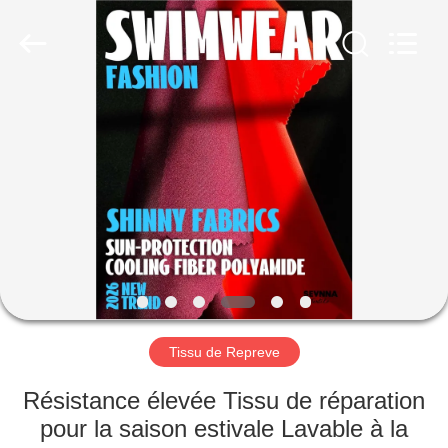
2019
-
2026
SEVNNA
TEXTILE.
All
Rights
Reserved.
MAISON
PRODUITS
VR
SHOW
AU
SUJET
Tissu de Repreve
DE
Résistance élevée Tissu de réparation
NOUS
pour la saison estivale Lavable à la