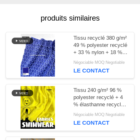
produits similaires
NOUVELLES
Tissu recyclé 380 g/m²
CAS
49 % polyester recyclé
+ 33 % nylon + 18 %
élasthanne pour tricot
Négociable MOQ:Negotiable
PLAN
circulaire
LE CONTACT
DU
Tissu 240 g/m² 96 %
SITE
polyester recyclé + 4
% élasthanne recyclé
pour tricot circulaire
PRIVACY
Négociable MOQ:Negotiable
LE CONTACT
POLICY