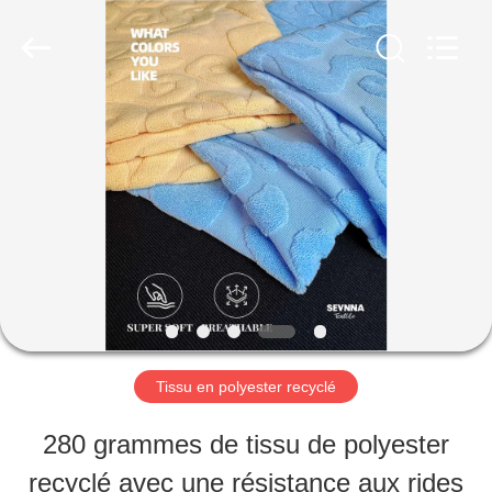
©
2019
-
2026
SEVNNA
TEXTILE.
MAISON
All
Rights
Reserved.
PRODUITS
VR
SHOW
Tissu en polyester recyclé
AU
280 grammes de tissu de polyester
SUJET
recyclé avec une résistance aux rides