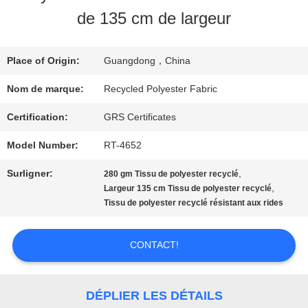
DE
de 135 cm de largeur
NOUS
Place of Origin:
Guangdong，China
VISITE
Nom de marque:
Recycled Polyester Fabric
D'USINE
Certification:
GRS Certificates
Model Number:
RT-4652
CONTRÔLE
Surligner:
,
280 gm Tissu de polyester recyclé
,
Largeur 135 cm Tissu de polyester recyclé
DE
Tissu de polyester recyclé résistant aux rides
QUALITÉ
CONTACT!
CONTACTEZ-
DÉPLIER LES DÉTAILS
NOUS