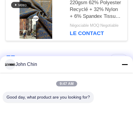
220gsm 62% Polyester
Recyclé + 32% Nylon
+ 6% Spandex Tissu
en Polyester Recyclé
Négociable MOQ:Negotiable
pour Maille Circulaire
LE CONTACT
Catégories populaires
Tous
John Chin
Tissu réutilisé de
Tissu en nylon
9:47 AM
vêtements de bain
réutilisé
Good day, what product are you looking for?
tissu en polyester
Tissu réutilisé de
recyclé
Lycra
tissu écologique de