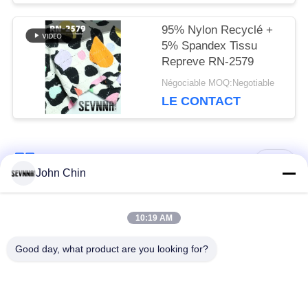
95% Nylon Recyclé +
5% Spandex Tissu
Repreve RN-2579
Négociable MOQ:Negotiable
LE CONTACT
Catégories populaires
Tous
John Chin
Tissu réutilisé de
Tissu en nylon
10:19 AM
vêtements de bain
réutilisé
Good day, what product are you looking for?
tissu en polyester
Tissu réutilisé de
recyclé
Lycra