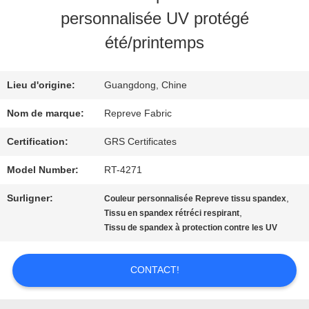
DE
personnalisée UV protégé
NOUS
été/printemps
VISITE
Lieu d'origine:
Guangdong, Chine
D'USINE
Nom de marque:
Repreve Fabric
Certification:
GRS Certificates
CONTRÔLE
Model Number:
RT-4271
DE
Surligner:
,
Couleur personnalisée Repreve tissu spandex
,
Tissu en spandex rétréci respirant
QUALITÉ
Tissu de spandex à protection contre les UV
CONTACT!
CONTACTEZ-
NOUS