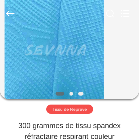
©
2019
-
2026
SEVNNA
TEXTILE.
MAISON
All
Rights
Reserved.
PRODUITS
VR
SHOW
Tissu de Repreve
AU
300 grammes de tissu spandex
SUJET
réfractaire respirant couleur