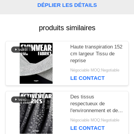
DÉPLIER LES DÉTAILS
NOUVELLES
produits similaires
CAS
Haute transpiration 152
cm largeur Tissu de
reprise
PLAN
Négociable MOQ:Negotiable
DU
LE CONTACT
SITE
Des tissus
respectueux de
PRIVACY
l'environnement et de
haute performance
Négociable MOQ:Negotiable
POLICY
débloquent le potentiel
LE CONTACT
des tissus de reprise