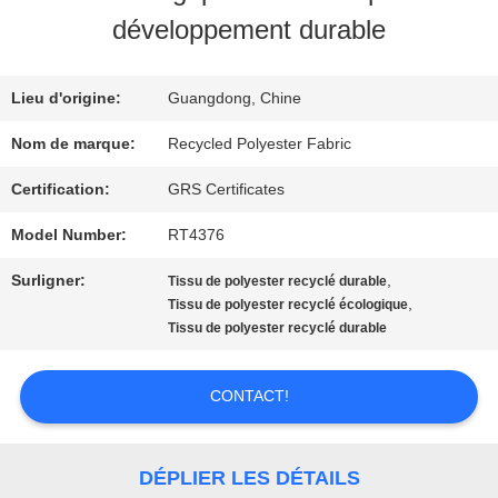
DE
développement durable
NOUS
Lieu d'origine:
Guangdong, Chine
VISITE
Nom de marque:
Recycled Polyester Fabric
D'USINE
Certification:
GRS Certificates
Model Number:
RT4376
CONTRÔLE
Surligner:
,
Tissu de polyester recyclé durable
,
Tissu de polyester recyclé écologique
DE
Tissu de polyester recyclé durable
QUALITÉ
CONTACT!
CONTACTEZ-
DÉPLIER LES DÉTAILS
NOUS