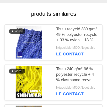
produits similaires
NOUVELLES
Tissu recyclé 380 g/m²
CAS
49 % polyester recyclé
+ 33 % nylon + 18 %
élasthanne pour tricot
Négociable MOQ:Negotiable
PLAN
circulaire
LE CONTACT
DU
Tissu 240 g/m² 96 %
SITE
polyester recyclé + 4
% élasthanne recyclé
pour tricot circulaire
PRIVACY
Négociable MOQ:Negotiable
LE CONTACT
POLICY