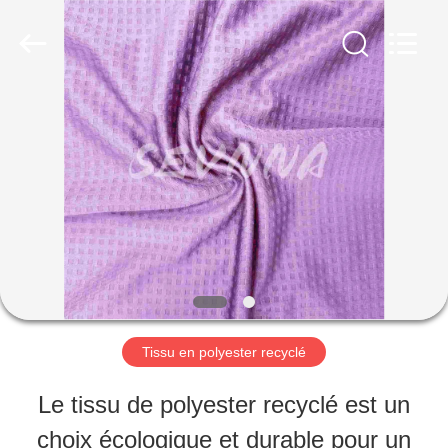
©
2019
-
2026
SEVNNA
TEXTILE.
MAISON
All
Rights
Reserved.
PRODUITS
VR
SHOW
Tissu en polyester recyclé
AU
Le tissu de polyester recyclé est un
SUJET
choix écologique et durable pour un