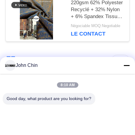
220gsm 62% Polyester
Recyclé + 32% Nylon
+ 6% Spandex Tissu
en Polyester Recyclé
Négociable MOQ:Negotiable
pour Maille Circulaire
LE CONTACT
Catégories populaires
Tous
John Chin
Tissu réutilisé de
Tissu en nylon
8:10 AM
vêtements de bain
réutilisé
Good day, what product are you looking for?
tissu en polyester
Tissu réutilisé de
recyclé
Lycra
tissu écologique de