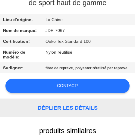
de sport haut de gamme
VISITE
Lieu d'origine:
La Chine
D'USINE
Nom de marque:
JDR-7067
CONTRÔLE
Certification:
Oeko Tex Standard 100
DE
Numéro de
Nylon réutilisé
modèle:
QUALITÉ
Surligner:
,
fibre de repreve
polyester réutilisé par repreve
CONTACTEZ-
CONTACT!
NOUS
NOUVELLES
DÉPLIER LES DÉTAILS
CAS
produits similaires