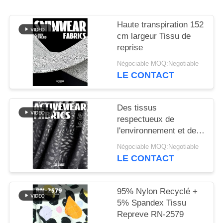
PLAN
Haute transpiration 152
DU
cm largeur Tissu de
reprise
SITE
Négociable MOQ:Negotiable
LE CONTACT
PRIVACY
POLICY
Des tissus
respectueux de
l'environnement et de
haute performance
Négociable MOQ:Negotiable
débloquent le potentiel
LE CONTACT
des tissus de reprise
95% Nylon Recyclé +
5% Spandex Tissu
Repreve RN-2579