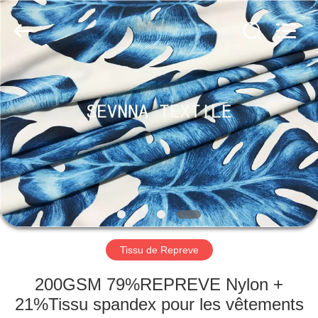
2019
-
2026
SEVNNA
TEXTILE.
All
Rights
Reserved.
MAISON
PRODUITS
VR
SHOW
AU
SUJET
Tissu de Repreve
DE
200GSM 79%REPREVE Nylon +
NOUS
21%Tissu spandex pour les vêtements