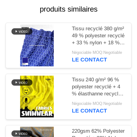
produits similaires
PLAN
DU
Tissu recyclé 380 g/m²
SITE
49 % polyester recyclé
+ 33 % nylon + 18 %
PRIVACY
élasthanne pour tricot
Négociable MOQ:Negotiable
circulaire
LE CONTACT
POLICY
Tissu 240 g/m² 96 %
polyester recyclé + 4
% élasthanne recyclé
pour tricot circulaire
Négociable MOQ:Negotiable
LE CONTACT
220gsm 62% Polyester