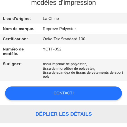
modèles d'impression
VISITE
Lieu d'origine:
La Chine
D'USINE
Nom de marque:
Repreve Polyester
CONTRÔLE
Certification:
Oeko Tex Standard 100
DE
Numéro de
YCTP-052
modèle:
QUALITÉ
Surligner:
,
tissu imprimé de polyester
,
tissu de microfiber de polyester
tissu de spandex de tissus de vêtements de sport
CONTACTEZ-
poly
NOUS
CONTACT!
NOUVELLES
DÉPLIER LES DÉTAILS
CAS