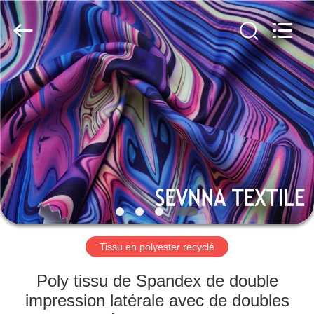
2019
-
2026
SEVNNA
TEXTILE.
All
Rights
Reserved.
MAISON
PRODUITS
VR
SHOW
AU
SUJET
Tissu en polyester recyclé
DE
Poly tissu de Spandex de double
NOUS
impression latérale avec de doubles