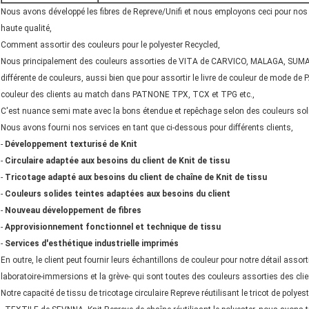
Nous avons développé les fibres de Repreve/Unifi et nous employons ceci pour nos 
haute qualité,
Comment assortir des couleurs pour le polyester Recycled,
Nous principalement des couleurs assorties de VITA de CARVICO, MALAGA, SUMATR
différente de couleurs, aussi bien que pour assortir le livre de couleur de mode 
couleur des clients au match dans PATNONE TPX, TCX et TPG etc.,
C'est nuance semi mate avec la bons étendue et repêchage selon des couleurs soli
Nous avons fourni nos services en tant que ci-dessous pour différents clients,
-
Développement texturisé de Knit
-
Circulaire adaptée aux besoins du client de Knit de tissu
-
Tricotage adapté aux besoins du client de chaîne de Knit de tissu
-
Couleurs solides teintes adaptées aux besoins du client
-
Nouveau développement de fibres
-
Approvisionnement fonctionnel et technique de tissu
-
Services d'esthétique industrielle imprimés
En outre, le client peut fournir leurs échantillons de couleur pour notre détail ass
laboratoire-immersions et la grève- qui sont toutes des couleurs assorties des cl
Notre capacité de tissu de tricotage circulaire Repreve réutilisant le tricot de polyest