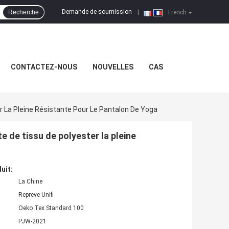
Demande de soumission
Recherche
|
French
CONTACTEZ-NOUS
NOUVELLES
CAS
r La Pleine Résistante Pour Le Pantalon De Yoga
e de tissu de polyester la pleine
uit:
La Chine
Repreve Unifi
Oeko Tex Standard 100
PJW-2021