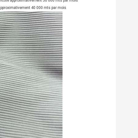
 tricoté approximativement 50 000 mts par mois
d approximativement 40 000 mts par mois