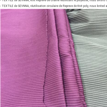
- TEXTILE de SEVNNA, Knit Repreve de chaîne réutilisant le polyester, nous avons
- TEXTILE de SEVNNA, réutilisation circulaire de Repreve de Knit poly, nous knite