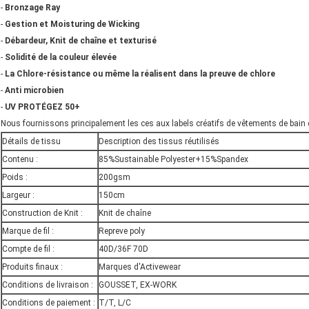
-
Bronzage Ray
-
Gestion et Moisturing de Wicking
-
Débardeur, Knit de chaîne et texturisé
-
Solidité de la couleur élevée
-
La Chlore-résistance ou même la réalisent dans la preuve de chlore
-
Anti microbien
-
UV PROTÉGEZ 50+
Nous fournissons principalement les ces aux labels créatifs de vêtements de bain 
Détails de tissu
Description des tissus réutilisés
Contenu :
85%Sustainable Polyester+15%Spandex
Poids :
200gsm
Largeur :
150cm
Construction de Knit :
Knit de chaîne
Marque de fil :
Repreve poly
Compte de fil :
40D/36F 70D
Produits finaux :
Marques d'Activewear
Conditions de livraison :
GOUSSET, EX-WORK
Conditions de paiement :
T/T, L/C