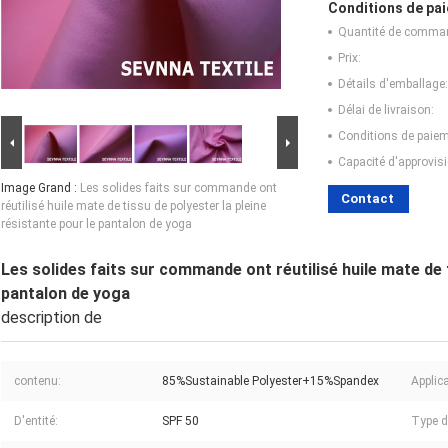
Conditions de pai
Quantité de comma
Prix:
Détails d'emballage:
Délai de livraison:
Conditions de paiem
Capacité d'approvis
Image Grand :
Les solides faits sur commande ont
Contact
réutilisé huile mate de tissu de polyester la pleine
résistante pour le pantalon de yoga
Les solides faits sur commande ont réutilisé huile mate de t
pantalon de yoga
description de
contenu:
85%Sustainable Polyester+15%Spandex
Applica
D'entité:
SPF 50
Type d