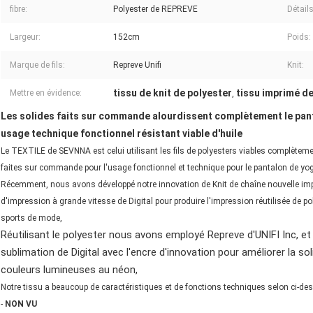
fibre:
Polyester de REPREVE
Détails
Largeur:
152cm
Poids:
Marque de fils:
Repreve Unifi
Knit:
tissu de knit de polyester
tissu imprimé de
Mettre en évidence:
,
Les solides faits sur commande alourdissent complètement le pant
usage technique fonctionnel résistant viable d'huile
Le TEXTILE de SEVNNA est celui utilisant les fils de polyesters viables complètemen
faites sur commande pour l'usage fonctionnel et technique pour le pantalon de yo
Récemment, nous avons développé notre innovation de Knit de chaîne nouvelle im
d'impression à grande vitesse de Digital pour produire l'impression réutilisée de p
sports de mode,
Réutilisant le polyester nous avons employé Repreve d'UNIFI Inc, et
sublimation de Digital avec l'encre d'innovation pour améliorer la soli
couleurs lumineuses au néon,
Notre tissu a beaucoup de caractéristiques et de fonctions techniques selon ci-de
-
NON VU