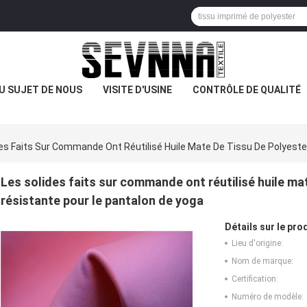
U SUJET DE NOUS
VISITE D'USINE
CONTRÔLE DE QUALITÉ
es Faits Sur Commande Ont Réutilisé Huile Mate De Tissu De Polyeste
Les solides faits sur commande ont réutilisé huile mat
résistante pour le pantalon de yoga
Détails sur le prod
Lieu d'origine:
Nom de marque:
Certification:
Numéro de modèle: